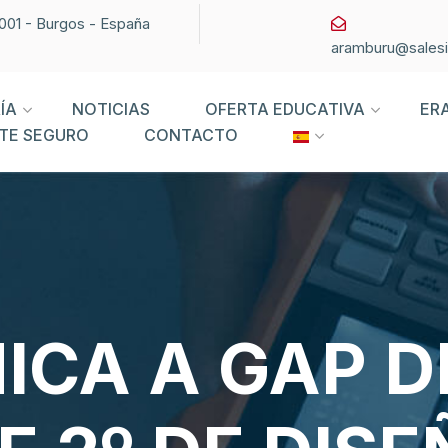
09001 - Burgos - España
aramburu@sales
ÍA
NOTICIAS
OFERTA EDUCATIVA
ER
TE SEGURO
CONTACTO
ICA A GAP D