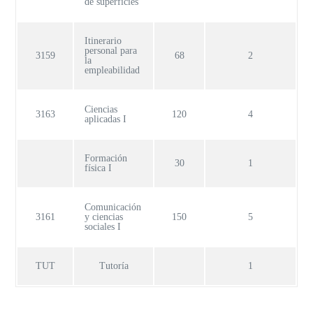
de superficies
Itinerario
personal para
3159
68
2
la
empleabilidad
Ciencias
3163
120
4
aplicadas I
Formación
30
1
física I
Comunicación
3161
y ciencias
150
5
sociales I
TUT
Tutoría
1