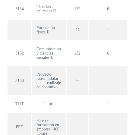
Ciencias
3164
132
6
aplicadas II
Formación
22
1
física II
Comunicación
3162
y ciencias
132
6
sociales II
Proyecto
intermodular
3160
26
de aprendizaje
colaborativo
TUT
Tutoría
1
Fase de
formación en
FFE
empresa (400
horas)