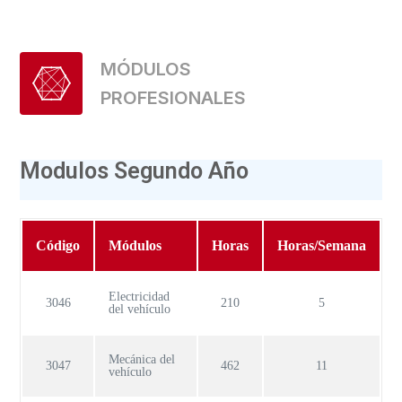
MÓDULOS
PROFESIONALES
Modulos Segundo Año
Código
Módulos
Horas
Horas/Semana
Electricidad
3046
210
5
del vehículo
Mecánica del
3047
462
11
vehículo