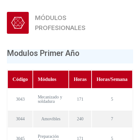
MÓDULOS
PROFESIONALES
Modulos Primer Año
Código
Módulos
Horas
Horas/Semana
Mecanizado y
3043
171
5
soldadura
3044
Amovibles
240
7
Preparación
3045
171
5