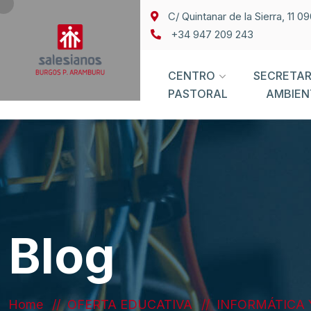
C/ Quintanar de la Sierra, 11 
+34 947 209 243
CENTRO
SECRETAR
PASTORAL
AMBIEN
Blog
Home
OFERTA EDUCATIVA
INFORMÁTICA