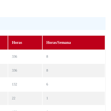
Horas
Horas/Semana
336
8
336
8
132
6
22
1