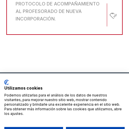
PROTOCOLO DE ACOMPAÑAMIENTO
AL PROFESORADO DE NUEVA
INCORPORACIÓN.
Utilizamos cookies
Podemos utilizarlas para el análisis de los datos de nuestros
Financiado por la Unión Europea – NextGenerationEU
visitantes, para mejorar nuestro sitio web, mostrar contenido
personalizado y brindarle una excelente experiencia en el sitio web.
Para obtener más información sobre las cookies que utilizamos, abre
los ajustes.
2023 © C.E.S. Salesianos
diseño y desarrollo por
Teseo