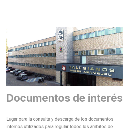
DOCS
D
o
c
u
m
e
n
t
o
s
d
e
i
n
t
e
r
é
s
Lugar para la consulta y descarga de los documentos
internos utilizados para regular todos los ámbitos de