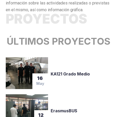
información sobre las actividades realizadas o previstas
en el mismo, así como información gráfica.
PROYECTOS
Ú
L
T
I
M
O
S
P
R
O
Y
E
C
T
O
S
KA121 Grado Medio
16
May
ErasmusBUS
12