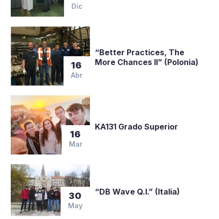
Dic
“Better Practices, The
More Chances II” (Polonia)
16
Abr
KA131 Grado Superior
16
Mar
“DB Wave Q.I.” (Italia)
30
May