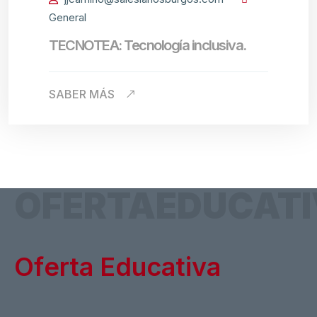
General
TECNOTEA: Tecnología inclusiva.
SABER MÁS
OFERTAEDUCAT
O
f
e
r
t
a
E
d
u
c
a
t
i
v
a