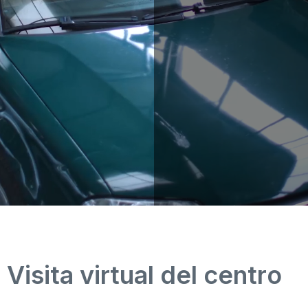
V
i
s
i
t
a
v
i
r
t
u
a
l
d
e
l
c
e
n
t
r
o