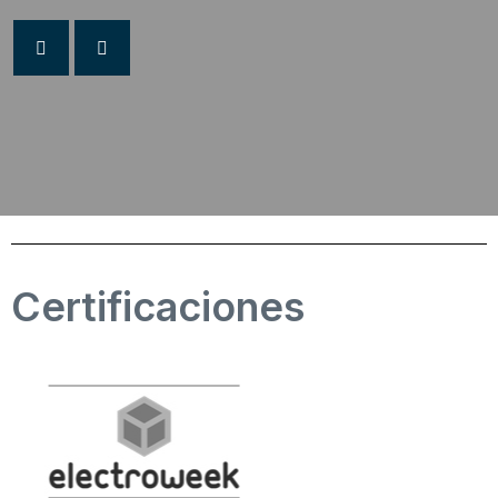
C
e
r
t
i
f
i
c
a
c
i
o
n
e
s