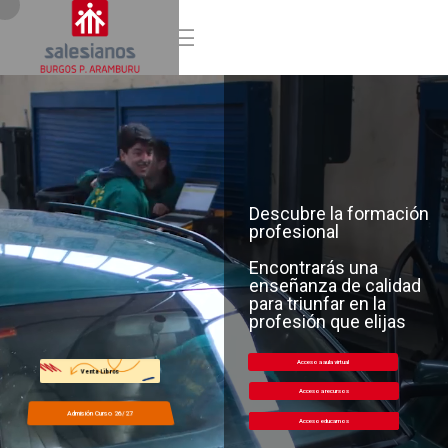
Descubre la formación
profesional
Encontrarás una
enseñanza de calidad
para triunfar en la
profesión que elijas
Acceso a aula virtual
Venta Libros
Acceso a recursos
Admisión Curso 26/27
Acceso educamos
Acceso educamos
Acceso educamos