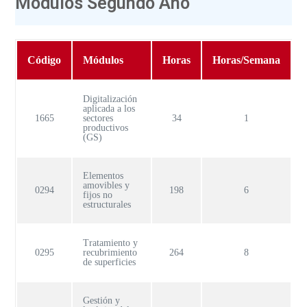
Modulos Segundo Año
Código
Módulos
Horas
Horas/Semana
Digitalización
aplicada a los
1665
sectores
34
1
productivos
(GS)
Elementos
amovibles y
0294
198
6
fijos no
estructurales
Tratamiento y
0295
recubrimiento
264
8
de superficies
Gestión y