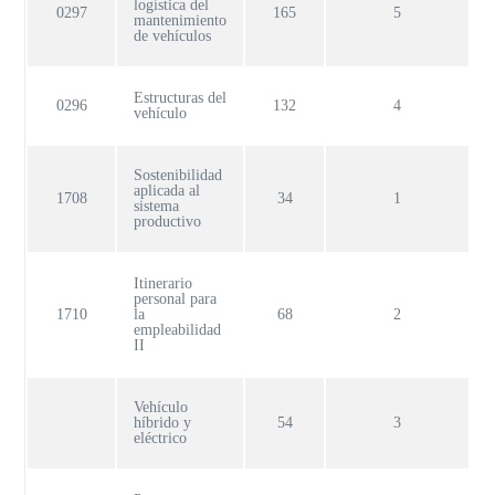
logística del
0297
165
5
mantenimiento
de vehículos
Estructuras del
0296
132
4
vehículo
Sostenibilidad
aplicada al
1708
34
1
sistema
productivo
Itinerario
personal para
1710
la
68
2
empleabilidad
II
Vehículo
híbrido y
54
3
eléctrico