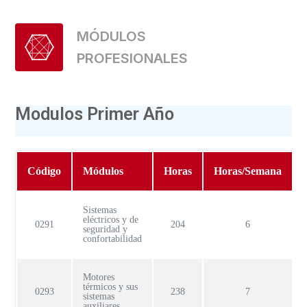
MÓDULOS
PROFESIONALES
Modulos Primer Año
Código
Módulos
Horas
Horas/Semana
Sistemas
eléctricos y de
0291
204
6
seguridad y
confortabilidad
Motores
térmicos y sus
0293
238
7
sistemas
auxiliares