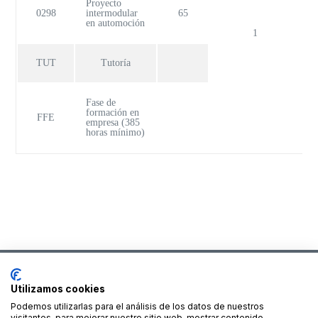
Proyecto
0298
intermodular
65
en automoción
1
TUT
Tutoría
Fase de
formación en
FFE
empresa (385
horas mínimo)
Utilizamos cookies
Podemos utilizarlas para el análisis de los datos de nuestros
Financiado por la Unión Europea – NextGenerationEU
visitantes, para mejorar nuestro sitio web, mostrar contenido