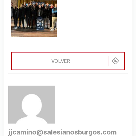
VOLVER
jjcamino@salesianosburgos.com