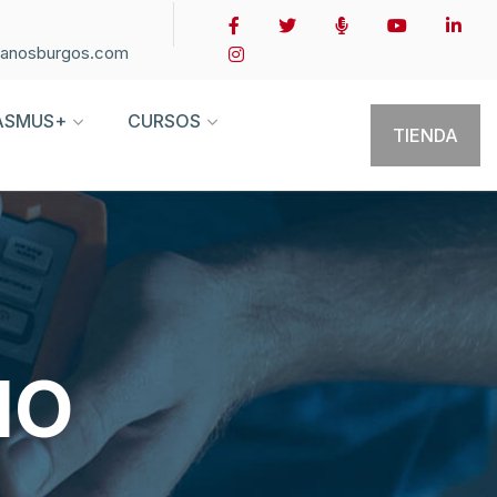
ianosburgos.com
ASMUS+
CURSOS
TIENDA
IO