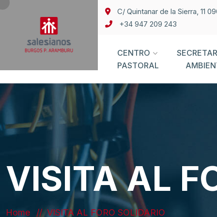
C/ Quintanar de la Sierra, 11 
+34 947 209 243
CENTRO
SECRETAR
PASTORAL
AMBIEN
VISITA AL F
Home
VISITA AL FORO SOLIDARIO