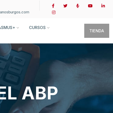
ianosburgos.com
ASMUS+
CURSOS
TIENDA
EL ABP