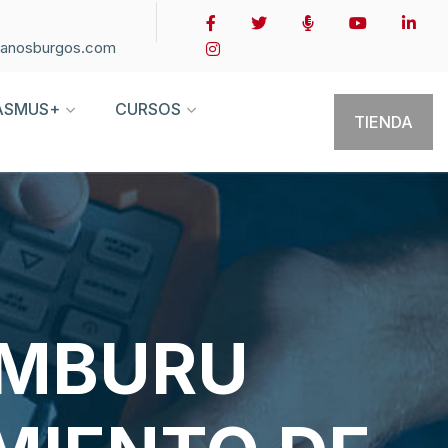
ianosburgos.com
ASMUS+
CURSOS
TIENDA
AMBURU