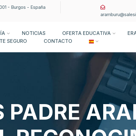
09001 - Burgos - España
aramburu@sales
ÍA
NOTICIAS
OFERTA EDUCATIVA
ER
TE SEGURO
CONTACTO
S PADRE AR