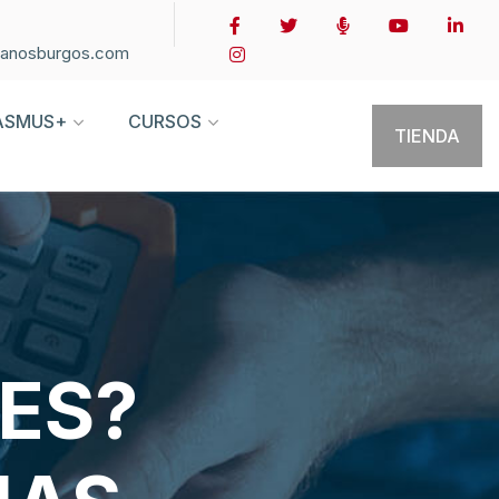
ianosburgos.com
ASMUS+
CURSOS
TIENDA
ES?