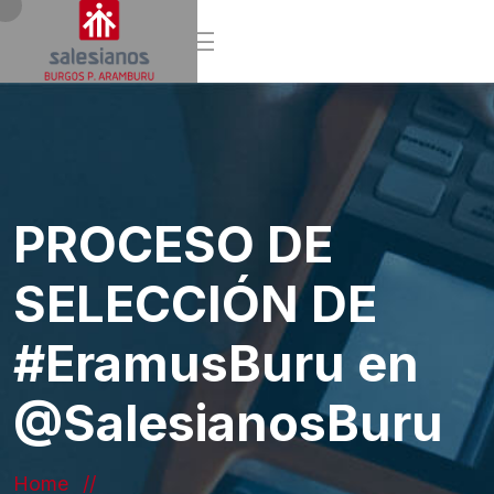
PROCESO DE
SELECCIÓN DE
#EramusBuru en
@SalesianosBuru
Home