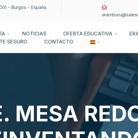
09001 - Burgos - España
aramburu@sales
ÍA
NOTICIAS
OFERTA EDUCATIVA
ER
TE SEGURO
CONTACTO
. MESA RED