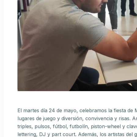
El martes día 24 de mayo, celebramos la fiesta de 
lugares de juego y diversión, convivencia y risas. 
triples, pulsos, fútbol, futbolín, piston-wheel y cla
lettering, DJ y part court. Además, los artistas del g