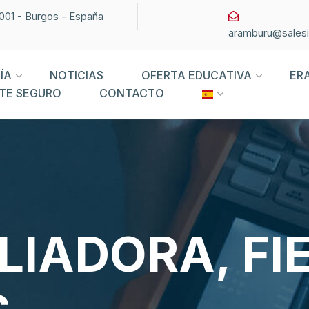
09001 - Burgos - España
aramburu@sales
ÍA
NOTICIAS
OFERTA EDUCATIVA
ER
TE SEGURO
CONTACTO
LIADORA, FI