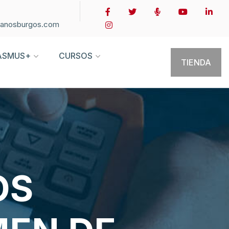
ianosburgos.com
ASMUS+
CURSOS
TIENDA
OS