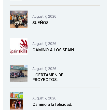
August 7, 2026
SUEÑOS
August 7, 2026
CAMINO A LOS SPAIN.
August 7, 2026
II CERTAMEN DE
PROYECTOS.
August 7, 2026
Camino a la felicidad.