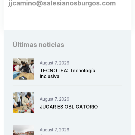
jjcamino@salesianosburgos.com
Últimas noticias
August 7, 2026
TECNOTEA: Tecnología
inclusiva.
August 7, 2026
JUGAR ES OBLIGATORIO
August 7, 2026