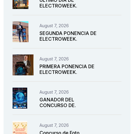
ELECTROWEEK.
August 7, 2026
SEGUNDA PONENCIA DE
ELECTROWEEK.
August 7, 2026
PRIMERA PONENCIA DE
ELECTROWEEK.
August 7, 2026
GANADOR DEL
CONCURSO DE.
August 7, 2026
Concurso de Foto