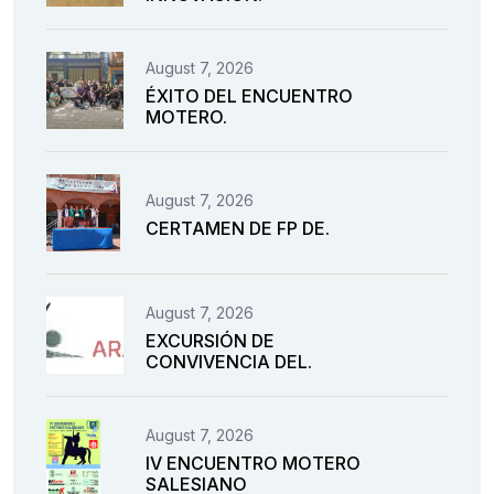
August 7, 2026
ÉXITO DEL ENCUENTRO
MOTERO.
August 7, 2026
CERTAMEN DE FP DE.
August 7, 2026
EXCURSIÓN DE
CONVIVENCIA DEL.
August 7, 2026
IV ENCUENTRO MOTERO
SALESIANO