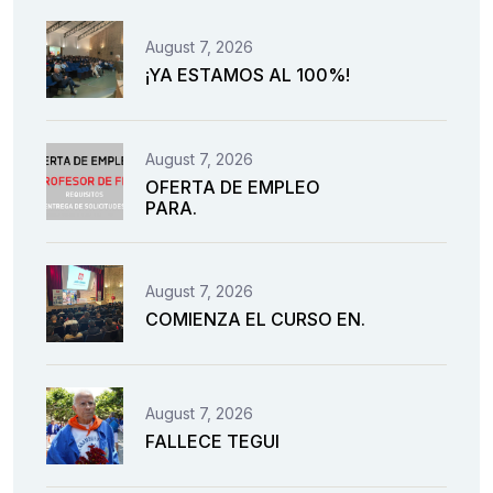
August 7, 2026
¡YA ESTAMOS AL 100%!
August 7, 2026
OFERTA DE EMPLEO
PARA.
August 7, 2026
COMIENZA EL CURSO EN.
August 7, 2026
FALLECE TEGUI