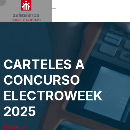
CARTELES A
CONCURSO
ELECTROWEEK
2025
Home