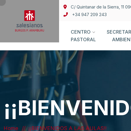
C/ Quintanar de la Sierra, 11 
+34 947 209 243
CENTRO
SECRETAR
PASTORAL
AMBIEN
¡¡BIENVENID
Home
¡¡BIENVENIDOS A LAS AULAS!!