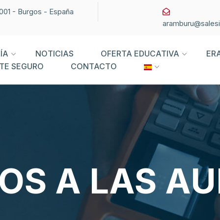
09001 - Burgos - España
aramburu@sales
ÍA
NOTICIAS
OFERTA EDUCATIVA
ER
TE SEGURO
CONTACTO
OS A LAS AU