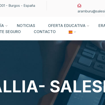
09001 - Burgos - España
aramburu@sales
ÍA
NOTICIAS
OFERTA EDUCATIVA
ER
TE SEGURO
CONTACTO
LLIA- SALE