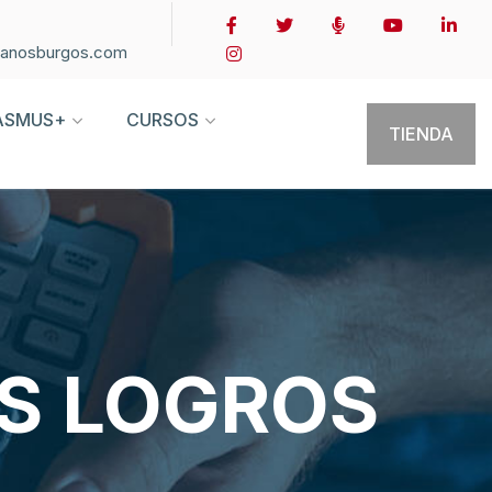
ianosburgos.com
ASMUS+
CURSOS
TIENDA
US LOGROS