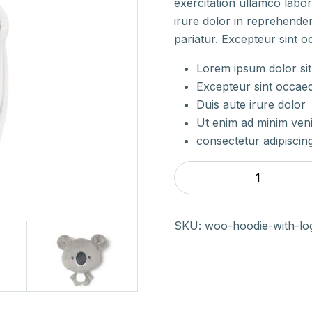
exercitation ullamco labo
irure dolor in reprehenderi
pariatur. Excepteur sint o
Lorem ipsum dolor si
Excepteur sint occae
Duis aute irure dolor
Ut enim ad minim ven
consectetur adipiscing
SKU:
woo-hoodie-with-lo