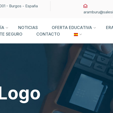
09001 - Burgos - España
aramburu@sales
ÍA
NOTICIAS
OFERTA EDUCATIVA
ER
TE SEGURO
CONTACTO
 Logo