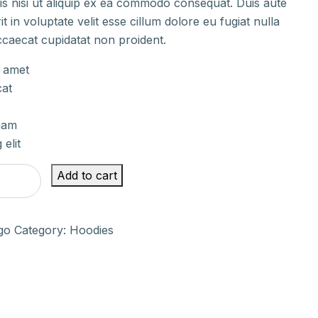
ris nisi ut aliquip ex ea commodo consequat. Duis aute
t in voluptate velit esse cillum dolore eu fugiat nulla
ccaecat cupidatat non proident.
t amet
cat
iam
 elit
Add to cart
go
Category:
Hoodies