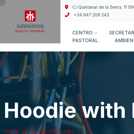
C/ Quintanar de la Sierra, 11 
+34 947 209 243
CENTRO
SECRETAR
PASTORAL
AMBIEN
Hoodie with
Home
Hoodie with Logo